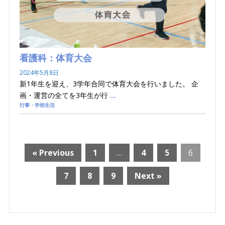
看護科：体育大会
2024年5月8日
新1年生を迎え、3学年合同で体育大会を行いました。 企
画・運営の全てを3年生が行
…
行事・学校生活
« Previous
1
…
4
5
6
7
8
9
Next »