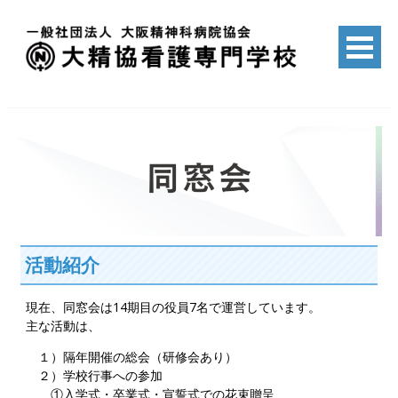
Skip
to
content
一般社団法人 大阪精神科病院協会
大精協看護専門学校
活動紹介
現在、同窓会は14期目の役員7名で運営しています。
主な活動は、
１）隔年開催の総会（研修会あり）
２）学校行事への参加
①入学式・卒業式・宣誓式での花束贈呈