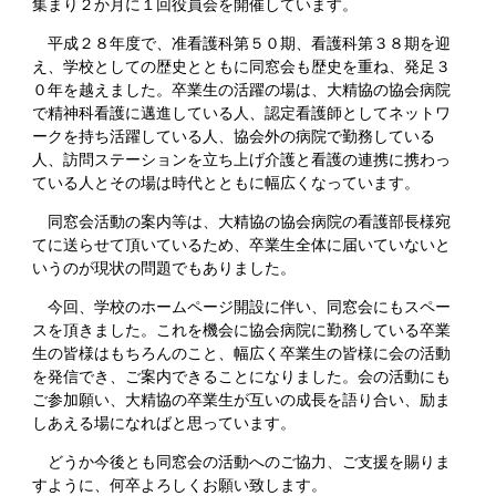
集まり２か月に１回役員会を開催しています。
平成２８年度で、准看護科第５０期、看護科第３８期を迎
え、学校としての歴史とともに同窓会も歴史を重ね、発足３
０年を越えました。卒業生の活躍の場は、大精協の協会病院
で精神科看護に邁進している人、認定看護師としてネットワ
ークを持ち活躍している人、協会外の病院で勤務している
人、訪問ステーションを立ち上げ介護と看護の連携に携わっ
ている人とその場は時代とともに幅広くなっています。
同窓会活動の案内等は、大精協の協会病院の看護部長様宛
てに送らせて頂いているため、卒業生全体に届いていないと
いうのが現状の問題でもありました。
今回、学校のホームページ開設に伴い、同窓会にもスペー
スを頂きました。これを機会に協会病院に勤務している卒業
生の皆様はもちろんのこと、幅広く卒業生の皆様に会の活動
を発信でき、ご案内できることになりました。会の活動にも
ご参加願い、大精協の卒業生が互いの成長を語り合い、励ま
しあえる場になればと思っています。
どうか今後とも同窓会の活動へのご協力、ご支援を賜りま
すように、何卒よろしくお願い致します。