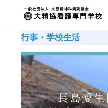
Skip
to
content
一般社団法人 大阪精神科病院協会
大精協看護専門学校
行事・学校生活