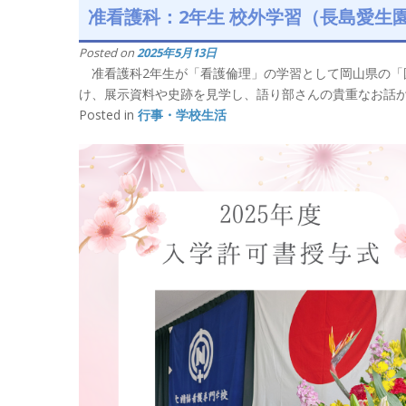
准看護科：2年生 校外学習（長島愛生
Posted on
2025年5月13日
准看護科2年生が「看護倫理」の学習として岡山県の「
け、展示資料や史跡を見学し、語り部さんの貴重なお話から
Posted in
行事・学校生活