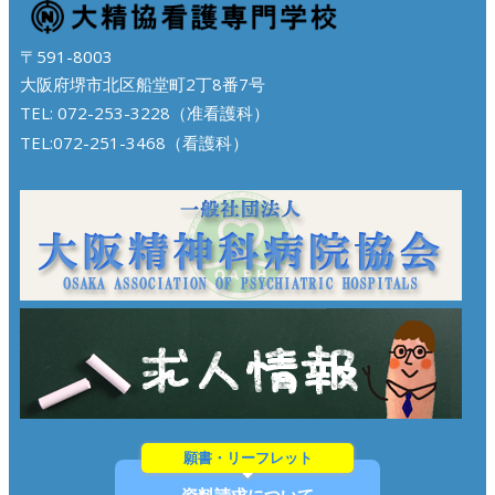
〒591-8003
大阪府堺市北区船堂町2丁8番7号
TEL: 072-253-3228（准看護科）
TEL:072-251-3468（看護科）
願書・リーフレット
資料請求について