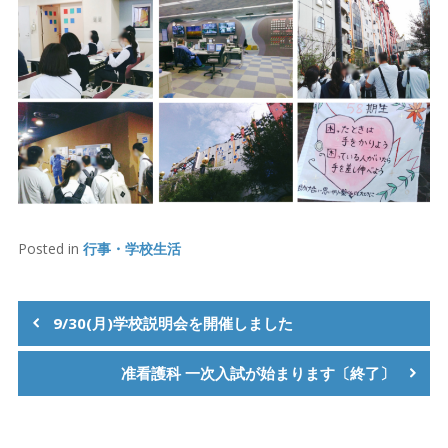
Posted in
行事・学校生活
投
稿
9/30(月)学校説明会を開催しました
ナ
准看護科 一次入試が始まります〔終了〕
ビ
ゲ