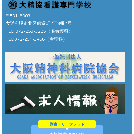
〒591-8003
大阪府堺市北区船堂町2丁8番7号
TEL: 072-253-3228（准看護科）
TEL:072-251-3468（看護科）
願書・リーフレット